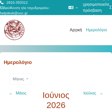
: 2810-393312
χρησιμοποιείτε
Σ
Διεύθυνση ηλε.ταχυδρομείου :
πρόσβαση
helpdesk@uoc.gr
επισκέπτη
Μετάβαση στο κεντρικό περιεχόμενο
Αρχική
Ημερολόγιο
Ημερολόγιο
Μήνας
Ιούνιος
←
Μάιος
Ιούλιος
→
2026