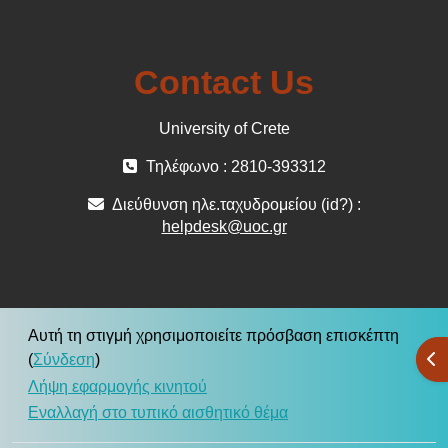
Contact Us
University of Crete
Τηλέφωνο : 2810-393312
Διεύθυνση ηλε.ταχυδρομείου (id?) :
helpdesk@uoc.gr
Αυτή τη στιγμή χρησιμοποιείτε πρόσβαση επισκέπτη
Άν
(
Σύνδεση
)
Λήψη εφαρμογής κινητού
Εναλλαγή στο τυπικό αισθητικό θέμα