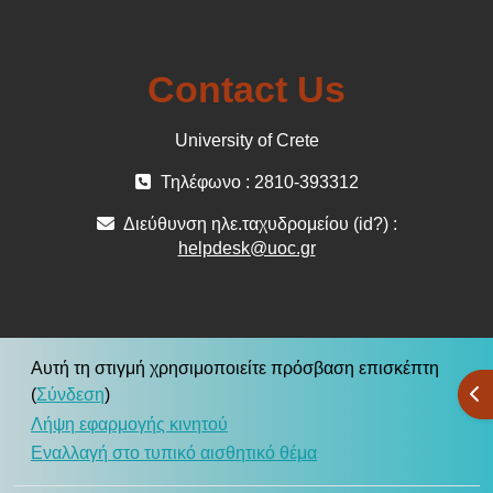
Contact Us
University of Crete
Τηλέφωνο : 2810-393312
Διεύθυνση ηλε.ταχυδρομείου (id?) :
helpdesk@uoc.gr
Αυτή τη στιγμή χρησιμοποιείτε πρόσβαση επισκέπτη
Άν
(
Σύνδεση
)
Λήψη εφαρμογής κινητού
Εναλλαγή στο τυπικό αισθητικό θέμα