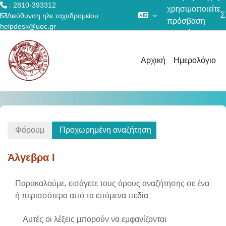
: 2810-393312
χρησιμοποιείτε
Σ
Διεύθυνση ηλε.ταχυδρομείου :
πρόσβαση
helpdesk@uoc.gr
επισκέπτη
Μετάβαση στο κεντρικό περιεχόμενο
Αρχική
Ημερολόγιο
Φόρουμ
Προχωρημένη αναζήτηση
Άλγεβρα I
Παρακαλούμε, εισάγετε τους όρους αναζήτησης σε ένα
ή περισσότερα από τα επόμενα πεδία
Αυτές οι λέξεις μπορούν να εμφανίζονται