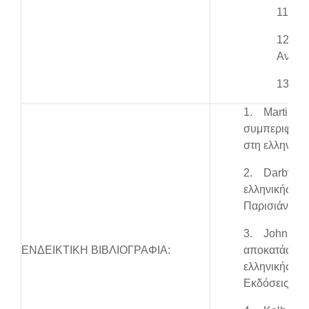
11. Σ
12. Π
Ανάκα
13. Ν
1. Martin G.
συμπεριφορά,
στη ελληνικά
2. Darby D.,
ελληνικής έκ
Παρισιάνου, 
3. Johnstone
ΕΝΔΕΙΚΤΙΚΗ ΒΙΒΛΙΟΓΡΑΦΙΑ:
αποκατάστασ
ελληνικής έκ
Εκδόσεις Φιλ