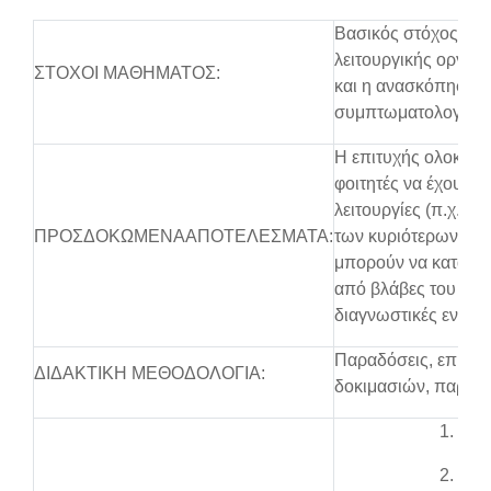
Βασικός στόχος του 
λειτουργικής οργάν
ΣΤΟΧΟΙ ΜΑΘΗΜΑΤΟΣ:
και η ανασκόπηση 
συμπτωματολογίας 
Η επιτυχής ολοκλήρ
φοιτητές να έχουν 
λειτουργίες (π.χ. μν
ΠΡΟΣΔΟΚΩΜΕΝΑΑΠΟΤΕΛΕΣΜΑΤΑ:
των κυριότερων σχε
μπορούν να κατανοο
από βλάβες του εγκ
διαγνωστικές εντυπ
Παραδόσεις, επίδε
ΔΙΔΑΚΤΙΚΗ ΜΕΘΟΔΟΛΟΓΙΑ:
δοκιμασιών, παρου
1. Ε
2. Αδ