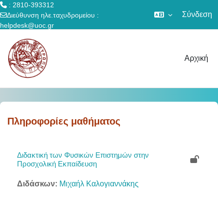
: 2810-393312
Σύνδεση
Διεύθυνση ηλε.ταχυδρομείου :
helpdesk@uoc.gr
Μετάβαση στο κεντρικό περιεχόμενο
Αρχική
Πληροφορίες μαθήματος
Διδακτική των Φυσικών Επιστημών στην
Προσχολική Εκπαίδευση
Διδάσκων:
Μιχαήλ Καλογιαννάκης