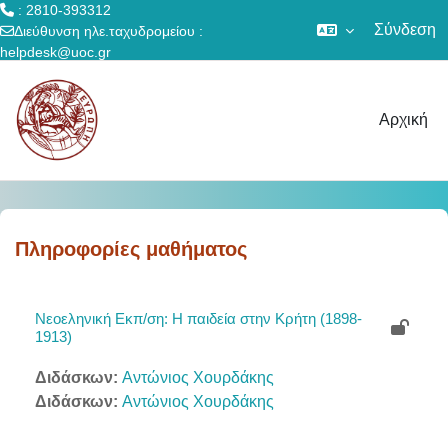
: 2810-393312
Σύνδεση
Διεύθυνση ηλε.ταχυδρομείου :
helpdesk@uoc.gr
Μετάβαση στο κεντρικό περιεχόμενο
Αρχική
Πληροφορίες μαθήματος
Νεοεληνική Εκπ/ση: Η παιδεία στην Κρήτη (1898-
1913)
Διδάσκων:
Αντώνιος Χουρδάκης
Διδάσκων:
Αντώνιος Χουρδάκης