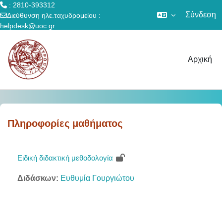
: 2810-393312
Σύνδεση
Διεύθυνση ηλε.ταχυδρομείου :
helpdesk@uoc.gr
Μετάβαση στο κεντρικό περιεχόμενο
Αρχική
Πληροφορίες μαθήματος
Ειδική διδακτική μεθοδολογία
Διδάσκων:
Ευθυμία Γουργιώτου