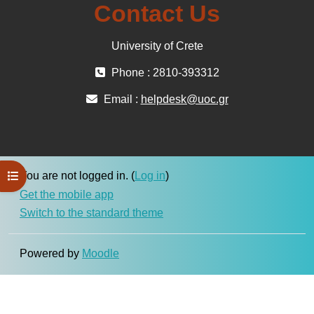
Contact Us
University of Crete
Phone : 2810-393312
Email :
helpdesk@uoc.gr
Open course index
You are not logged in. (
Log in
)
Get the mobile app
Switch to the standard theme
Powered by
Moodle