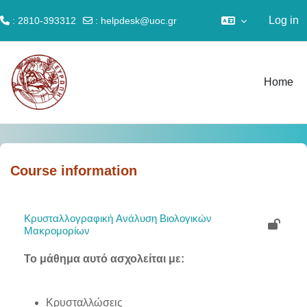
Log in
: 2810-393312
:
helpdesk@uoc.gr
Skip to main content
Home
Course information
Κρυσταλλογραφική Aνάλυση Bιολογικών
Mακρομορίων
Το μάθημα αυτό ασχολείται με:
Κρυσταλλώσεις