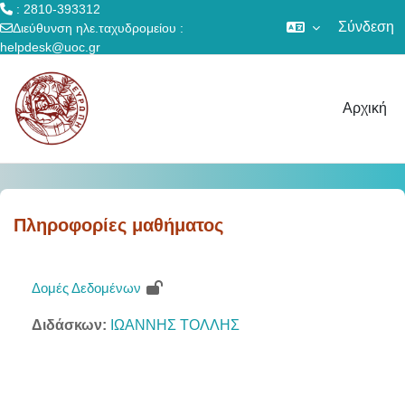
: 2810-393312
Σύνδεση
Διεύθυνση ηλε.ταχυδρομείου :
helpdesk@uoc.gr
Μετάβαση στο κεντρικό περιεχόμενο
Αρχική
Πληροφορίες μαθήματος
Δομές Δεδομένων
Διδάσκων:
ΙΩΑΝΝΗΣ ΤΟΛΛΗΣ