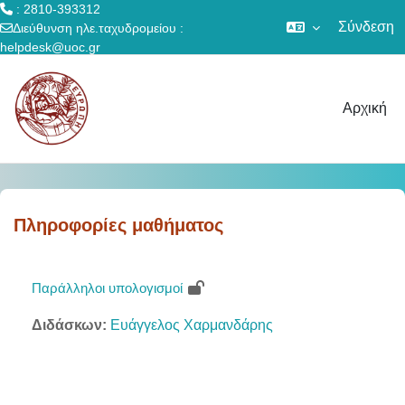
: 2810-393312
Σύνδεση
Διεύθυνση ηλε.ταχυδρομείου :
helpdesk@uoc.gr
Μετάβαση στο κεντρικό περιεχόμενο
Αρχική
Πληροφορίες μαθήματος
Παράλληλοι υπολογισμοί
Διδάσκων:
Ευάγγελος Χαρμανδάρης