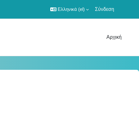
Ελληνικά ‎(el)‎
Σύνδεση
Αρχική