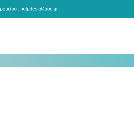
ρομείου :
helpdesk@uoc.gr