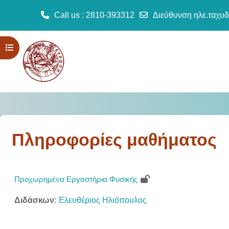
Call us
: 2810-393312
Διεύθυνση ηλε.ταχυδ
Μετάβαση στο κεντρικό περιεχόμενο
Άνοιγμα ευρετηρίου μαθήματος
Πληροφορίες μαθήματος
Προχωρημένα Εργαστήρια Φυσικής
Διδάσκων:
Ελευθέριος Ηλιόπουλος