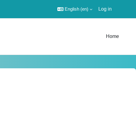
English ‎(en)‎
Log in
Home