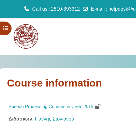
Call us
: 2810-393312
E-mail
:
helpdesk@u
Skip to main content
Open course index
Course information
Speech Processing Courses in Crete 2015
Διδάσκων:
Γιάννης Στυλιανού