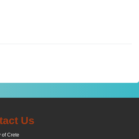
tact Us
 of Crete