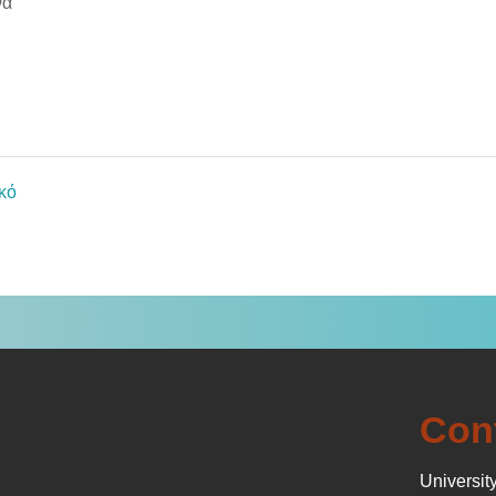
να
χείο
Φάκελος
κό
Con
University