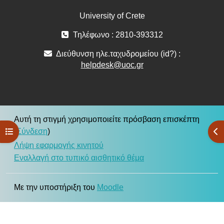
University of Crete
Τηλέφωνο : 2810-393312
Διεύθυνση ηλε.ταχυδρομείου (id?) :
helpdesk@uoc.gr
Αυτή τη στιγμή χρησιμοποιείτε πρόσβαση επισκέπτη
Άνοιγμα ευρετηρίου μαθήματος
Άν
(
Σύνδεση
)
Λήψη εφαρμογής κινητού
Εναλλαγή στο τυπικό αισθητικό θέμα
Με την υποστήριξη του
Moodle