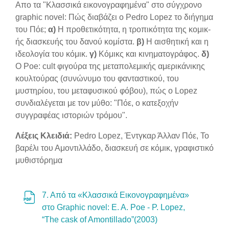
Section outline
Απο τα "Κλασσικά εικονογραφημένα" στο σύγχρονο
graphic novel: Πώς διαβάζει ο Pedro Lopez το διήγημα
του Πόε;
α)
Η προθετικότητα, η τροπικότητα της κομικ-
ής διασκευής του δανού κομίστα.
β)
H αισθητική και η
ιδεολογία του κόμικ.
γ)
Kόμικς και κινηματογράφος.
δ)
Ο Poe: cult φιγούρα της μεταπολεμικής αμερικάνικης
κουλτούρας (συνώνυμο του φανταστικού, του
μυστηρίου, του μεταφυσικού φόβου), πώς ο Lopez
συνδιαλέγεται με τον μύθο: "Πόε, ο κατεξοχήν
συγγραφέας ιστοριών τρόμου".
Λέξεις Κλειδιά:
Pedro Lopez, Έντγκαρ Άλλαν Πόε, Το
βαρέλι του Αμοντιλλάδο, διασκευή σε κόμικ, γραφιστικό
μυθιστόρημα
7. Από τα «Κλασσικά Εικονογραφημένα»
στο Graphic novel: E. A. Poe - P. Lopez,
Αρχείο
“The cask of Amontillado”(2003)