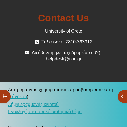
Contact Us
University of Crete
Τηλέφωνο : 2810-393312
Διεύθυνση ηλε.ταχυδρομείου (id?) :
helpdesk@uoc.gr
Αυτή τη στιγμή χρησιμοποιείτε πρόσβαση επισκέπτη
Άνοιγμα ευρετηρίου μαθήματος
Άν
(
Σύνδεση
)
Λήψη εφαρμογής κινητού
Εναλλαγή στο τυπικό αισθητικό θέμα