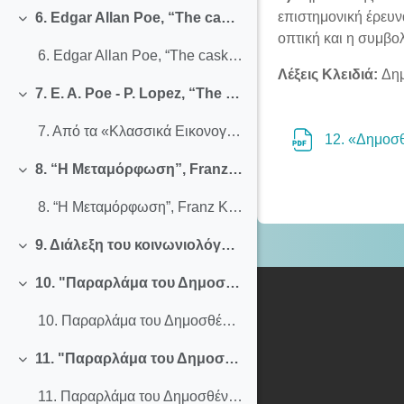
επιστημονική έρευνα
6. Edgar Allan Poe, “The cask of Amontillado” («Classics Illustrated», #84, 1964)
Σύμπτυξη
οπτική και η συμβο
6. Edgar Allan Poe, “The cask of Amontillado” («Classics Illustrated» #84, 1964)
Λέξεις Κλειδιά:
Δημ
7. E. A. Poe - P. Lopez, “The cask of Amontillado” (2003)
Σύμπτυξη
7. Από τα «Κλασσικά Εικονογραφημένα» στο Graphic novel: E. A. Poe - P. Lopez, “The cask of Amontillado”(2003)
12. «Δημοσθ
8. “Η Μεταμόρφωση”, Franz Kafka - Peter Kuper (2004)
Σύμπτυξη
8. “Η Μεταμόρφωση”, Franz Kafka - Peter Kuper (2004)
9. Διάλεξη του κοινωνιολόγου Δημήτρη Μποκή
Σύμπτυξη
10. "Παραρλάμα του Δημοσθένη Βουτυρά και άλλες ιστορίες", Δημήτρη Βανέλλη και Θανάση Πέτρου (2011)
Σύμπτυξη
10. Παραρλάμα του Δημοσθένη Βουτυρά και άλλες ιστορίες, Δημήτρη Βανέλλη και Θανάση Πέτρου (2011)
11. "Παραρλάμα του Δημοσθένη Βουτυρά και άλλες ιστορίες", Δημήτρη Βανέλλη και Θανάση Πέτρου (ΙΙ)
Σύμπτυξη
11. Παραρλάμα του Δημοσθένη Βουτυρά και άλλες ιστορίες, Δημήτρη Βανέλλη και Θανάση Πέτρου (ΙΙ)