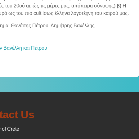
χές του 20ού αι. ώς τις μέρες μας: απόπειρα σύνοψης)
β)
Η
ρά ως του πιο cult ίσως έλληνα λογοτέχνη του καιρού μας.
ρημα, Θανάσης Πέτρου, Δημήτρης Βανέλλης
Αρχείο
ων Βανέλλη και Πέτρου
tact Us
 of Crete