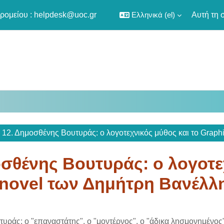
ρομείου :
helpdesk@uoc.gr
Ελληνικά ‎(el)‎
Αυτή τη 
12. Δημοσθένης Βουτυράς: ο λογοτεχνικός μύθος και το Grap
σθένης Βουτυράς: ο λογοτεχ
 novel των Δημήτρη Βανέλλ
utline
ράς: ο "επαναστάτης", ο "μοντέρνος", ο "άδικα λησμονημένος"