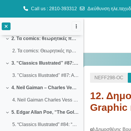
Βιβλιογραφία
Call us
: 2810-393312
Διεύθυνση ηλε.ταχυδ
1. Εισαγωγή: Βιβλιογραφία και στόχοι μαθήματος
Σύμπτυξη
Μετάβαση στο κεντρικό περιεχόμενο
1. Εισαγωγή
2. Τα comics: θεωρητικές προσεγγίσεις
Σύμπτυξη
2. Τα comics: Θεωρητικές προσεγγίσεις
3. “Classics Illustrated” #87: A Midsummer Night’s Dream, William Shakespeare
Σύμπτυξη
3. "Classics Illustrated" #87: A Midsummer Night's Dream, William Shakespeare
NEFF298-OC
4. Neil Gaiman – Charles Vess, The Sandman #19: A Midsummer Night’s Dream (DC Comics, 1990)
Σύμπτυξη
12. Δημο
4. Neil Gaiman Charles Vess The Sandman #19
Graphic
5. Edgar Allan Poe, “The Gold Bug”, “Classics Illustrated” #84 (1951) - ελλ. «Κλασσικά Εικονογραφημένα», αρ. 244 (επανεκδ. αρ. 1191)
Σύμπτυξη
Section o
5. “Classics Illustrated” #84: “The Gold Bug”, Edgar Allan Poe - ελληνικά «Κλασσικά Εικονογραφημένα», αρ. 244 (επανεκδ. αρ. 1191)
α)
Δημοσθένης Βουτυ