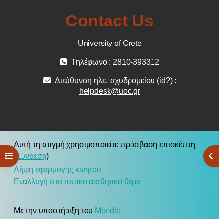
Contact Us
University of Crete
Τηλέφωνο : 2810-393312
Διεύθυνση ηλε.ταχυδρομείου (id?) :
helpdesk@uoc.gr
Αυτή τη στιγμή χρησιμοποιείτε πρόσβαση επισκέπτη
Άνοιγμα ευρετηρίου μαθήματος
Άν
(
Σύνδεση
)
Λήψη εφαρμογής κινητού
Εναλλαγή στο τυπικό αισθητικό θέμα
Με την υποστήριξη του
Moodle