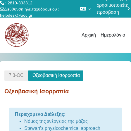
: 2810-393312
χρησιμοποιείτε
Σ
Διεύθυνση ηλε.ταχυδρομείου :
πρόσβαση
helpdesk@uoc.gr
επισκέπτη
Μετάβαση στο κεντρικό περιεχόμενο
Αρχική
Ημερολόγιο
7.3-OC
Οξεοβασική Ισορροπία
Οξεοβασική Ισορροπία
Section outline
Περιεχόμενα Διάλεξης:
Νόμος της ενέργειας της μάζας
Stewart’s physicochemical approach