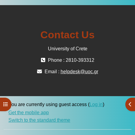
Contact Us
University of Crete
Phone : 2810-393312
Email :
helpdesk@uoc.gr
Open course index
Ope
You are currently using guest access (
Log in
)
Get the mobile app
Switch to the standard theme