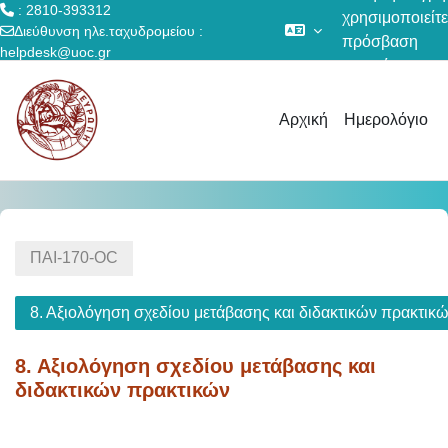
: 2810-393312
χρησιμοποιείτε
Διεύθυνση ηλε.ταχυδρομείου :
πρόσβαση
helpdesk@uoc.gr
επισκέπτη
Μετάβαση στο κεντρικό περιεχόμενο
Αρχική
Ημερολόγιο
ΠΑΙ-170-OC
8. Αξιολόγηση σχεδίου μετάβασης και διδακτικών πρακτικ
8. Αξιολόγηση σχεδίου μετάβασης και
διδακτικών πρακτικών