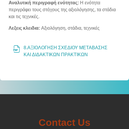
Section outline
Αναλυτική περιγραφή ενότητας:
Η ενότητα
περιγράφει τους στόχους της αξιολόγησης, τα στάδια
και τις τεχνικές.
Λεξεις κλειδια:
Αξιολόγηση, στάδια, τεχνικές
8.ΑΞΙΟΛΟΓΗΣΗ ΣΧΕΔΙΟΥ ΜΕΤΑΒΑΣΗΣ
Αρχείο
ΚΑΙ ΔΙΔΑΚΤΙΚΩΝ ΠΡΑΚΤΙΚΩΝ
Contact Us