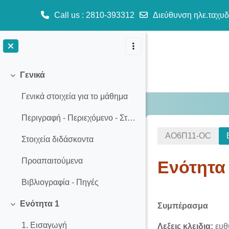
Call us
: 2810-393312
Διεύθυνση ηλε.ταχυδ
Μετάβαση στο κεντρικό περιεχόμενο
Γενικά
Σύμπτυξη
Γενικά στοιχεία για το μάθημα
Περιγραφή - Περιεχόμενο - Στόχοι Μαθήματος
ΑΟ6Π11-OC
Στοιχεία διδάσκοντα
Προαπαιτούμενα
Ενότητα
Βιβλιογραφία - Πηγές
Section o
Ενότητα 1
Συμπέρασμα
Σύμπτυξη
1. Εισαγωγή
Λεξεις κλειδια:
ευθ