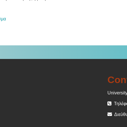
Αρχείο
σμα
Con
University
Τηλέφω
Διεύθυ