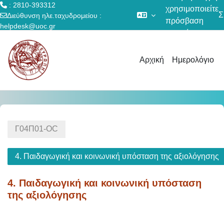
: 2810-393312
χρησιμοποιείτε
Σ
Διεύθυνση ηλε.ταχυδρομείου :
πρόσβαση
helpdesk@uoc.gr
επισκέπτη
Μετάβαση στο κεντρικό περιεχόμενο
Αρχική
Ημερολόγιο
Γ04Π01-OC
4. Παιδαγωγική και κοινωνική υπόσταση της αξιολόγησης
4. Παιδαγωγική και κοινωνική υπόσταση
της αξιολόγησης