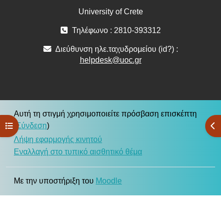
University of Crete
Τηλέφωνο : 2810-393312
Διεύθυνση ηλε.ταχυδρομείου (id?) :
helpdesk@uoc.gr
Αυτή τη στιγμή χρησιμοποιείτε πρόσβαση επισκέπτη
Άνοιγμα ευρετηρίου μαθήματος
Άν
(
Σύνδεση
)
Λήψη εφαρμογής κινητού
Εναλλαγή στο τυπικό αισθητικό θέμα
Με την υποστήριξη του
Moodle