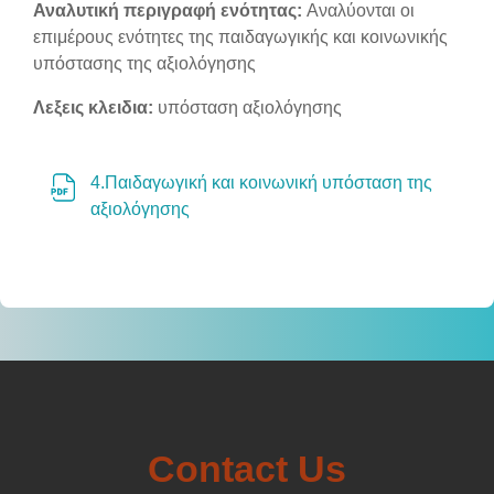
Section outline
Αναλυτική περιγραφή ενότητας:
Αναλύονται οι
επιμέρους ενότητες της παιδαγωγικής και κοινωνικής
υπόστασης της αξιολόγησης
Λεξεις κλειδια:
υπόσταση αξιολόγησης
4.Παιδαγωγική και κοινωνική υπόσταση της
Αρχείο
αξιολόγησης
Contact Us