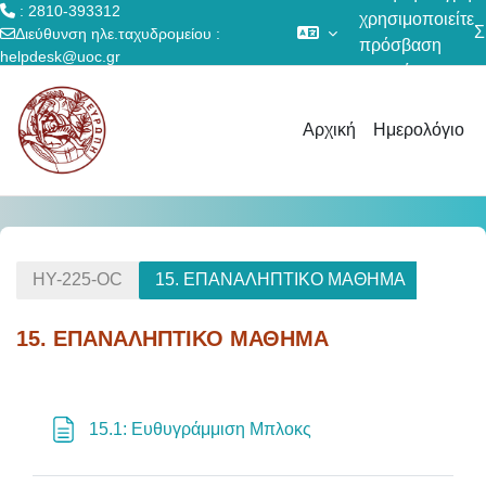
: 2810-393312
χρησιμοποιείτε
Σ
Διεύθυνση ηλε.ταχυδρομείου :
πρόσβαση
helpdesk@uoc.gr
επισκέπτη
Μετάβαση στο κεντρικό περιεχόμενο
Αρχική
Ημερολόγιο
ΗΥ-225-OC
15. ΕΠΑΝΑΛΗΠΤΙΚΟ ΜΑΘΗΜΑ
15. ΕΠΑΝΑΛΗΠΤΙΚΟ ΜΑΘΗΜΑ
Section outline
Σελίδα
15.1: Ευθυγράμμιση Μπλοκς