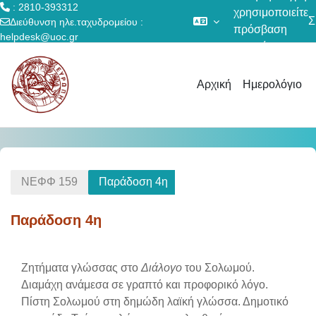
: 2810-393312
χρησιμοποιείτε
Σ
Διεύθυνση ηλε.ταχυδρομείου :
πρόσβαση
helpdesk@uoc.gr
επισκέπτη
Μετάβαση στο κεντρικό περιεχόμενο
Αρχική
Ημερολόγιο
ΝΕΦΦ 159
Παράδοση 4η
Παράδοση 4η
Section outline
Ζητήματα γλώσσας στο
Διάλογο
του Σολωμού.
Διαμάχη ανάμεσα σε γραπτό και προφορικό λόγο.
Πίστη Σολωμού στη δημώδη λαϊκή γλώσσα. Δημοτικό