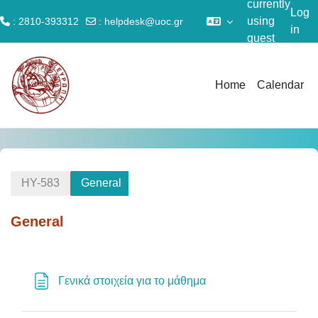
currently
Log
using
: 2810-393312
:
helpdesk@uoc.gr
in
guest
Skip to main content
access
Home
Calendar
HY-583
General
General
Section outline
Page
Γενικά στοιχεία για το μάθημα