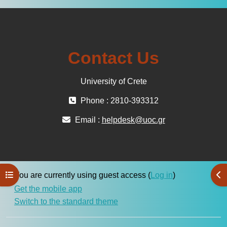
Contact Us
University of Crete
Phone : 2810-393312
Email :
helpdesk@uoc.gr
Open course index
Ope
You are currently using guest access (
Log in
)
Get the mobile app
Switch to the standard theme