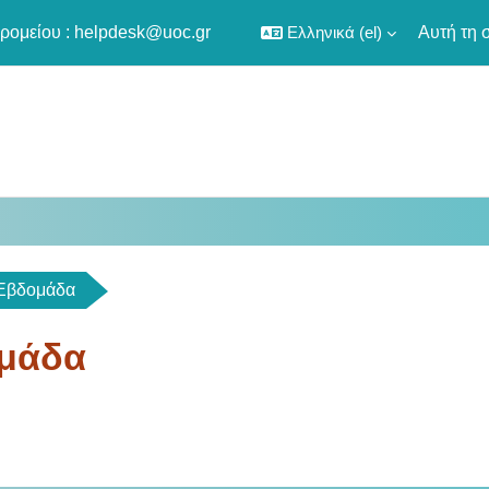
ρομείου :
helpdesk@uoc.gr
Ελληνικά ‎(el)‎
Αυτή τη 
Εβδομάδα
μάδα
utline