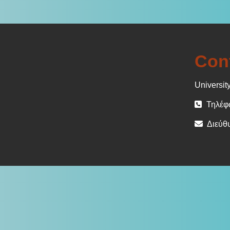
Con
University
Τηλέφω
Διεύθυ