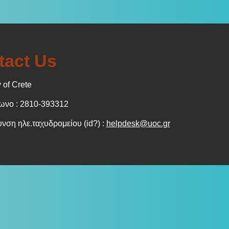
tact Us
 of Crete
νο : 2810-393312
νση ηλε.ταχυδρομείου (id?) :
helpdesk@uoc.gr