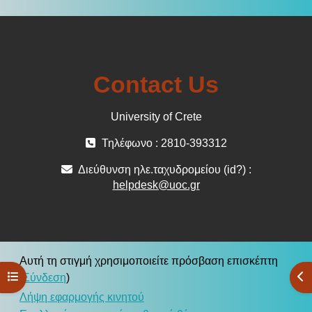
Contact Us
University of Crete
Τηλέφωνο : 2810-393312
Διεύθυνση ηλε.ταχυδρομείου (id?) :
helpdesk@uoc.gr
Αυτή τη στιγμή χρησιμοποιείτε πρόσβαση επισκέπτη
Άνοιγμα ευρετηρίου μαθήματος
Άν
(
Σύνδεση
)
Λήψη εφαρμογής κινητού