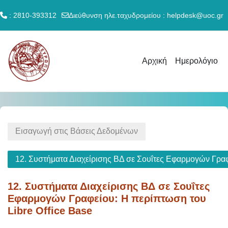
: 2810-393312
Διεύθυνση ηλε.ταχυδρομείου :
helpdesk@uoc.gr
Μετάβαση στο κεντρικό περιεχόμενο
Αρχική
Ημερολόγιο
Εισαγωγή στις Βάσεις Δεδομένων
12. Συστήματα Διαχείρισης ΒΔ σε Σουΐτες Εφαρμογών Γραφ
12. Συστήματα Διαχείρισης ΒΔ σε Σουΐτες
Εφαρμογών Γραφείου: Η περίπτωση του
Libre Office Base