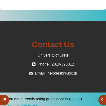
Contact Us
University of Crete
Phone : 2810-393312
Email :
helpdesk@uoc.gr
You are currently using guest access (
Log in
)
Open course index
Ope
Get the mobile app