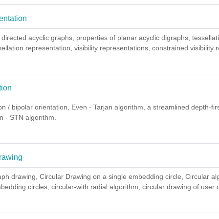
Αρχείο
ientation
irected acyclic graphs, properties of planar acyclic digraphs, tessella
ellation representation, visibility
representations, constrained
visibility
r
Αρχείο
tion
ion / bipolar orientation, Even -
Tarjan
algorithm, a streamlined depth-firs
n - STN algorithm.
Αρχείο
drawing
aph drawing, Circular Drawing on a single embedding circle, Circular a
bedding circles, circular-with radial algorithm, c
ircular drawing of user