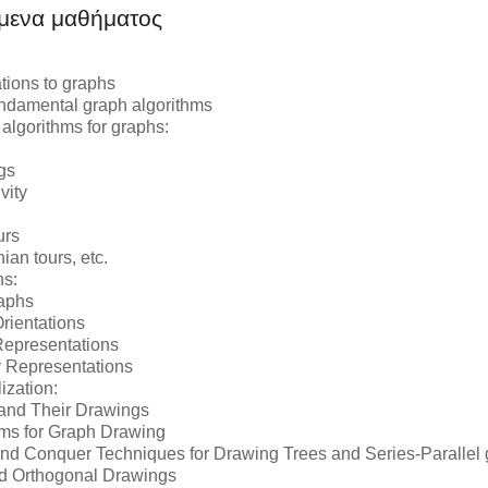
μενα μαθήματος
tions to graphs
ndamental graph algorithms
 algorithms for graphs:
gs
vity
urs
ian tours, etc.
hs:
aphs
rientations
Representations
ty Representations
ization:
and Their Drawings
ms for Graph Drawing
and Conquer Techniques for Drawing Trees and Series-Parallel
d Orthogonal Drawings