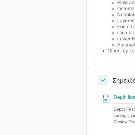
Flow an
Incremen
Nonplan
Layered
Force-D
Circula
Lower 
Automat
Other Topics
Σημειώσ
Σύμπτυξη
Depth fir
Depth First
sortings, s
Review Tec