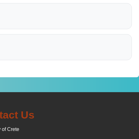
tact Us
 of Crete