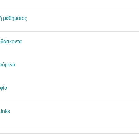
Σελίδα
ή μαθήματος
Σελίδα
διδάσκοντα
Σελίδα
ούμενα
Σελίδα
φία
Σελίδα
Links