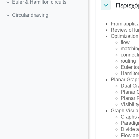
Euler & Hamilton circuits
Περιεχό
Σύμπτυξη
Σύμπτυξη
Circular drawing
Σύμπτυξη
From applica
Review of fu
Optimization
flow
matchin
connecti
routing
Euler to
Hamilton
Planar Grap
Dual Gr
Planar O
Planar 
Visibili
Graph Visual
Graphs 
Paradig
Divide 
Flow an