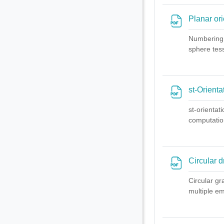
Planar or
Numbering d
sphere
tess
st-Orienta
st-orientat
computatio
Circular 
Circular gr
mul
tiple em