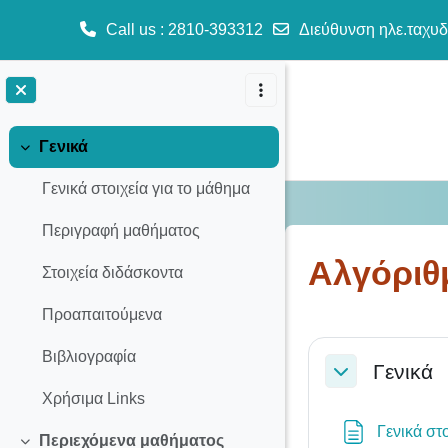
Call us
: 2810-393312
Διεύθυνση ηλε.ταχυδ
Μετάβαση στο κεντρικό περιεχόμενο
Γενικά
Σύμπτυξη
Γενικά στοιχεία για το μάθημα
Περιγραφή μαθήματος
Αλγόριθ
Στοιχεία διδάσκοντα
Προαπαιτούμενα
Section o
Βιβλιογραφία
Γενικά
Σύμπτυξη
Χρήσιμα Links
Γενικά στ
Περιεχόμενα μαθήματος