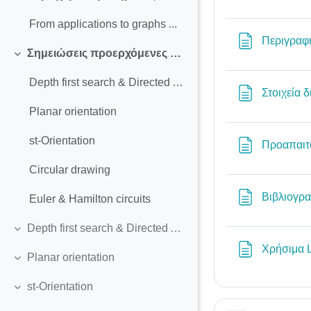
Σύμπτυξη
From applications to graphs ...
Περιγραφ
Σημειώσεις προερχόμενες από εργασίες φοιτητών
Σύμπτυξη
Depth first search & Directed Acyclic Graphs
Στοιχεία 
Planar orientation
st-Orientation
Προαπαιτ
Circular drawing
Βιβλιογρα
Euler & Hamilton circuits
Depth first search & Directed Acyclic Graphs
Σύμπτυξη
Χρήσιμα 
Planar orientation
Σύμπτυξη
st-Orientation
Σύμπτυξη