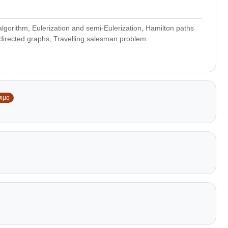
algorithm, Eulerization and semi-Eulerization, Hamilton paths
in directed graphs, Travelling salesman problem.
σιμο