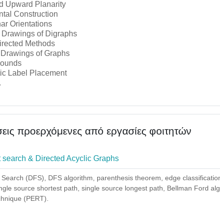
d Upward Planarity
tal Construction
ar Orientations
 Drawings of Digraphs
irected Methods
r Drawings of Graphs
Bounds
ic Label Placement
.
εις προερχόμενες από εργασίες φοιτητών
Αρχείο
st search & Directed Acyclic Graphs
 Search (DFS), DFS algorithm, parenthesis theorem, edge classificatio
ingle source shortest path, single source longest path, Bellman Ford al
hnique (PERT).