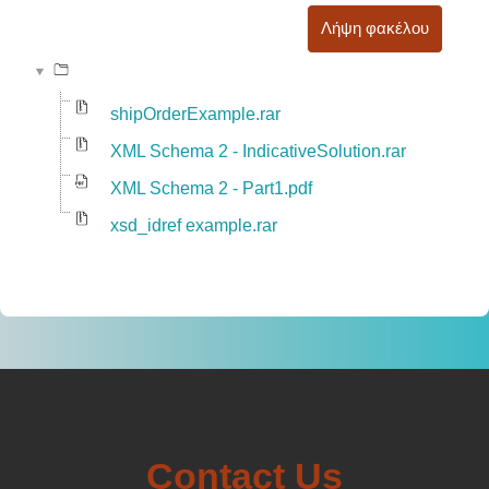
Λήψη φακέλου
shipOrderExample.rar
XML Schema 2 - IndicativeSolution.rar
XML Schema 2 - Part1.pdf
xsd_idref example.rar
Contact Us