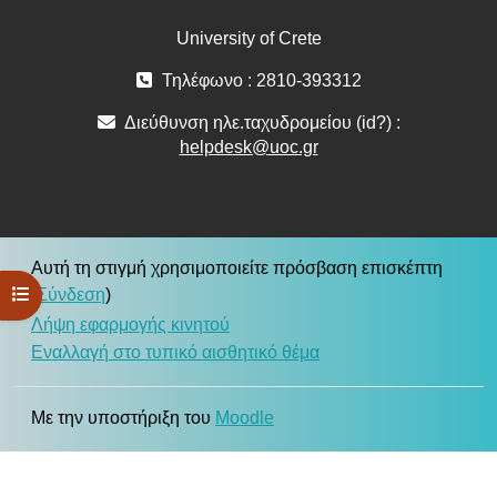
University of Crete
Τηλέφωνο : 2810-393312
Διεύθυνση ηλε.ταχυδρομείου (id?) :
helpdesk@uoc.gr
Αυτή τη στιγμή χρησιμοποιείτε πρόσβαση επισκέπτη
Άνοιγμα ευρετηρίου μαθήματος
(
Σύνδεση
)
Λήψη εφαρμογής κινητού
Εναλλαγή στο τυπικό αισθητικό θέμα
Με την υποστήριξη του
Moodle