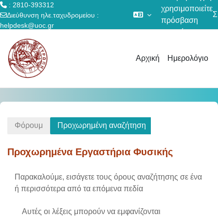
: 2810-393312
χρησιμοποιείτε
Σ
Διεύθυνση ηλε.ταχυδρομείου :
πρόσβαση
helpdesk@uoc.gr
επισκέπτη
Μετάβαση στο κεντρικό περιεχόμενο
Αρχική
Ημερολόγιο
Φόρουμ
Προχωρημένη αναζήτηση
Προχωρημένα Εργαστήρια Φυσικής
Παρακαλούμε, εισάγετε τους όρους αναζήτησης σε ένα
ή περισσότερα από τα επόμενα πεδία
Αυτές οι λέξεις μπορούν να εμφανίζονται