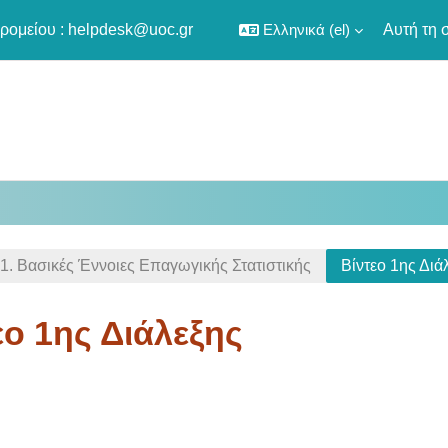
ρομείου :
helpdesk@uoc.gr
Ελληνικά ‎(el)‎
Αυτή τη 
1. Βασικές Έννοιες Επαγωγικής Στατιστικής
Βίντεο 1ης Διά
εο 1ης Διάλεξης
οκλήρωσης