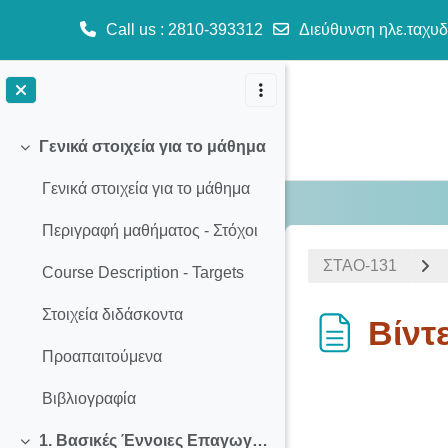
Call us
: 2810-393312
Διεύθυνση ηλε.ταχυδ
Μετάβαση στο κεντρικό περιεχόμενο
Γενικά στοιχεία για το μάθημα
Σύμπτυξη
Γενικά στοιχεία για το μάθημα
Περιγραφή μαθήματος - Στόχοι
ΣΤΑΟ-131
Course Description - Targets
Στοιχεία διδάσκοντα
Βίντ
Προαπαιτούμενα
Απαιτήσεις ολ
Βιβλιογραφία
1. Βασικές Έννοιες Επαγωγικής Στατιστικής