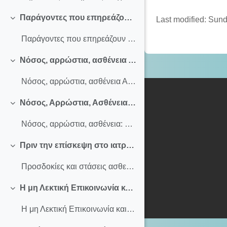
Παράγοντες που επηρεάζουν την επιτυχία της σχέσης Ιατρού-Ασθενούς: διδασκαλία πάνω σε σενάρια
Last modified: Sund
Collapse
Παράγοντες που επηρεάζουν την επιτυχία της σχέσης Ιατρού-Ασθενούς: διδασκαλία πάνω σε σενάρια
Νόσος, αρρώστια, ασθένεια Α΄: έννοιες, ρόλοι και συμπεριφορές στην υγεία
Collapse
Νόσος, αρρώστια, ασθένεια Α΄: έννοιες, ρόλοι και συμπεριφορές στην υγεία - Α' μέρος
Νόσος, Αρρώστια, Ασθένεια Β: Η κοινωνιολογική και ανθρωπολογική προσέγγιση
Collapse
Νόσος, αρρώστια, ασθένεια: Η κοινωνιολογική και ανθρωπολογική προσέγγιση - Β' μέρος
Πριν την επίσκεψη στο ιατρείο. Η στάση και οι προσδοκίες του ασθενούς: οι απόψεις των ασθενών. Διδασκαλία σε συνεργασία με εκπροσώπους των ασθενών
Collapse
Προσδοκίες και στάσεις ασθενούς πριν την επίσκεψη στο ιατρείο
Η μη Λεκτική Επικοινωνία και η Σημασία της στη Σχέση Ιατρού-Ασθενούς
Collapse
Η μη Λεκτική Επικοινωνία και η Σημασία της στη Σχέση Ιατρού-Ασθενούς