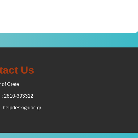
tact Us
 of Crete
: 2810-393312
 :
helpdesk@uoc.gr