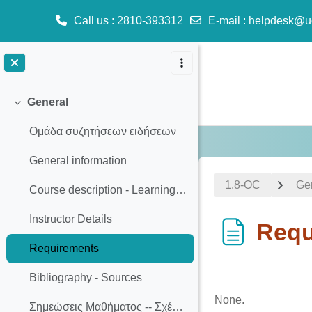
Call us
: 2810-393312
E-mail
:
helpdesk@u
Skip to main content
General
Collapse
Ομάδα συζητήσεων ειδήσεων
General information
1.8-OC
Ge
Course description - Learning outcomes
Instructor Details
Requ
Requirements
Completion req
Bibliography - Sources
None.
Σημεώσεις Μαθήματος -- Σχέση Ιατρού – Ασθενούς: Οδηγίες για μια αποτελεσματική επικοινωνία