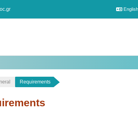
oc.gr
English 
neral
Requirements
irements
uirements