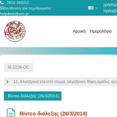
: 2810-393312
χρησιμο
Διεύθυνση ηλε.ταχυδρομείου :
πρόσβ
helpdesk@uoc.gr
επισκέ
Μετάβαση στο κεντρικό περιεχόμενο
Αρχική
Ημερολόγιο
Μ-2226-OC
11. Αλγεβρικά κλειστό σώμα, αλγεβρική θήκη,ομάδες α
Βίντεο διάλεξης (26/3/2014)
Βίντεο διάλεξης (26/3/2014)