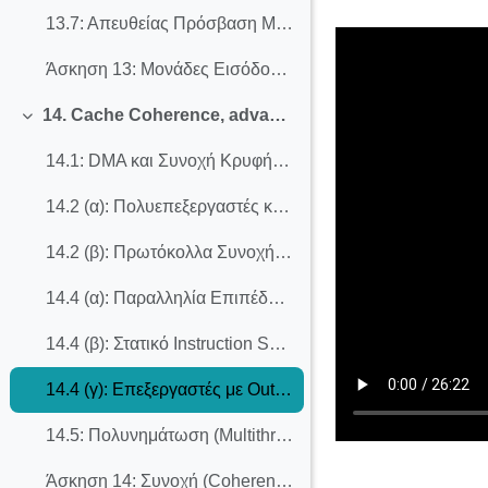
Completion req
13.7: Aπευθείας Πρόσβαση Μνήμης (DMA) από Συσκευές Ε/Ε
Άσκηση 13: Μονάδες Εισόδου/Εξόδου (I/O), Σύνδεσμοι/Αρτηρίες, DMA
14. Cache Coherence, advanced processors (Out-of-Order, Superscalar, Multithreading, Multicores)
Collapse
14.1: DMA και Συνοχή Κρυφής-Κύριας Μνήμης
14.2 (α): Πολυεπεξεργαστές και Κρυφές Μνήμες
14.2 (β): Πρωτόκολλα Συνοχής τύπου "Snooping"
14.4 (α): Παραλληλία Επιπέδου Εντολής (ILP)
14.4 (β): Στατικό Instruction Scheduling και οι δυσκολίες του με άγνωστες διευθύνσεις
14.4 (γ): Επεξεργαστές με Out-of-Order Execution
14.5: Πολυνημάτωση (Multithreading)
Άσκηση 14: Συνοχή (Coherence) Κρυφών Μνημών, Προχωρημένοι Επεξεργαστές (Out-of-Order, Superscalar, Multithreading, Multicores)