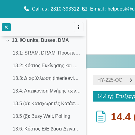
12.3 (γ): Προστασία και Συνεργασία μεταξύ Διεργασιών
Call us
: 2810-393312
E-mail
:
helpdesk@u
12.5: Πολυεπίπεδοι Πίνακες Μετάφρασης
Skip to main content
Άσκηση 12: Εικονική Μνήμη (Virtual Memory)
13. I/O units, Buses, DMA
Collapse
13.1: SRAM, DRAM, Προσπελάσεις Συνεχόμενων Λέξεων
13.2: Κόστος Εκκίνησης και Παροχή (Startup Cost versus Throughput)
13.3: Διαφύλλωση (Interleaving), Αλληλοκαλυπτόμενες Δοσοληψίες
ΗΥ-225-OC
13.4: Απεικόνιση Μνήμης των Μονάδων Ε/Ε (Memory Mapped I/O)
14.4 (γ): Επεξεργ
13.5 (α): Καταχωρητές Κατάστασης
14.4
13.5 (β): Busy Wait, Polling
13.6: Κόστος Ε/Ε βάσει Δειγματοληψίας και βάσει Διακοπών