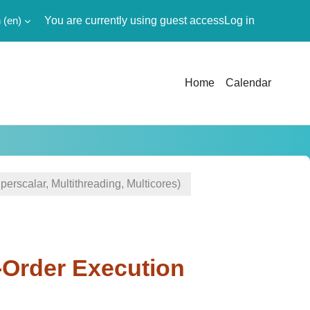
‎(en)‎
You are currently using guest access
Log in
Home
Calendar
rscalar, Multithreading, Multicores)
f-Order Execution