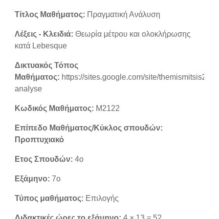
Τίτλος Μαθήματος:
Πραγματική Ανάλυση
Λέξεις - Κλειδιά:
Θεωρία μέτρου και ολοκλήρωσης
κατά Lebesque
Δικτυακός Τόπος
Μαθήματος:
https://sites.google.com/site/themismitsis2/pr
analyse
Κωδικός Μαθήματος:
Μ2122
Επίπεδο Μαθήματος/Κύκλος σπουδών:
Προπτυχιακό
Ετος Σπουδών:
4ο
Εξάμηνο:
7ο
Τύπος μαθήματος:
Επιλογής
Διδακτικές ώρες το εξάμηνο:
4 × 13 = 52