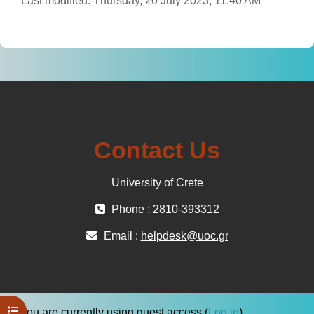
Last modified: Thursday, 20 July 2023, 11:40 AM
Contact Us
University of Crete
Phone : 2810-393312
Email :
helpdesk@uoc.gr
Open course index
You are currently using guest access (
Log in
)