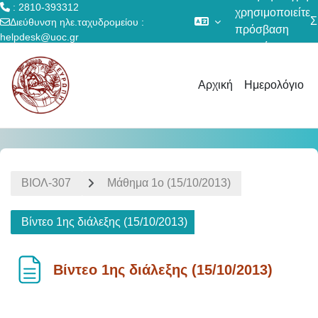
: 2810-393312
χρησιμοποιείτε
Σ
Διεύθυνση ηλε.ταχυδρομείου :
πρόσβαση
helpdesk@uoc.gr
επισκέπτη
Μετάβαση στο κεντρικό περιεχόμενο
Αρχική
Ημερολόγιο
ΒΙΟΛ-307
Μάθημα 1ο (15/10/2013)
Βίντεο 1ης διάλεξης (15/10/2013)
Βίντεο 1ης διάλεξης (15/10/2013)
Απαιτήσεις ολοκλήρωσης