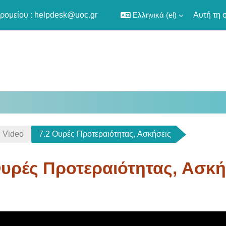
ρομείου :
helpdesk@uoc.gr
Ελληνικά ‎(el)‎
Αυτή τη 
Video
7.2 Ουρές Προτεραιότητας, Aσκήσεις
Ουρές Προτεραιότητας, Aσκή
οκλήρωσης