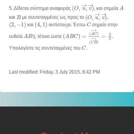
(
O
,
u
→
,
v
→
)
A
5. Δίδεται σύστημα αναφοράς
, και σημεία
B
(
O
,
u
→
,
v
→
)
και
με συντεταγμένες ως προς το
,
(
2
,
−
1
)
(
4
,
1
)
C
και
αντίστοιχα. Έστω
σημείο στην
A
B
(
(
A
C
B
Β
C
→
)
=
)
=
(
A
3
5
C
→
)
ευθεία
\), τέτοιο ώστε
.
C
Υπολογίστε τις συντεταγμένες του
.
Last modified: Friday, 3 July 2015, 6:42 PM