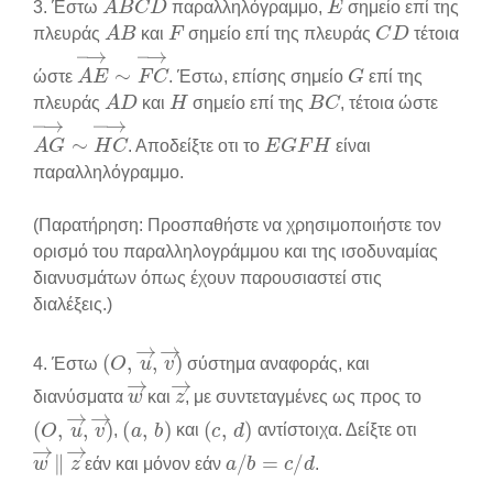
3. Έστω
παραλληλόγραμμο,
σημείο επί της
A
B
F
C
D
πλευράς
και
σημείο επί της πλευράς
τέτοια
A
E
→
∼
F
C
→
G
ώστε
. Έστω, επίσης σημείο
επί της
A
D
H
B
C
πλευράς
και
σημείο επί της
, τέτοια ώστε
A
G
→
∼
H
C
→
E
G
F
H
. Αποδείξτε οτι το
είναι
παραλληλόγραμμο.
(Παρατήρηση: Προσπαθήστε να χρησιμοποιήστε τον
ορισμό του παραλληλογράμμου και της ισοδυναμίας
διανυσμάτων όπως έχουν παρουσιαστεί στις
διαλέξεις.)
(
O
,
u
→
,
v
→
)
4. Έστω
σύστημα αναφοράς, και
w
→
z
→
διανύσματα
και
, με συντεταγμένες ως προς το
(
O
,
u
→
,
v
→
(
a
)
,
b
)
(
c
,
d
)
,
και
αντίστοιχα. Δείξτε οτι
w
→
∥
z
→
a
/
b
=
c
/
d
εάν και μόνον εάν
.