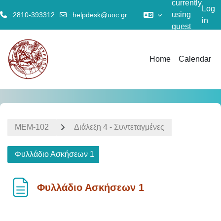
currently
Log
using
: 2810-393312
:
helpdesk@uoc.gr
in
guest
Skip to main content
access
Home
Calendar
ΜΕΜ-102
Διάλεξη 4 - Συντεταγμένες
Φυλλάδιο Ασκήσεων 1
Φυλλάδιο Ασκήσεων 1
Completion requirements