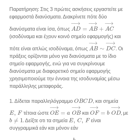
Παρατήρηση: Στις 3 πρώτες ασκήσεις εργαστείτε με
εφαρμοστά διανύσματα. Διακρίνετε πότε δύο
A
D
→
=
A
B
→
+
A
C
→
διανύσματα είναι ίσα, όπως
(ισοδύναμα και έχουν κοινό σημείο εφαρμογής) και
A
B
→
∼
D
C
→
πότε είναι απλώς ισοδύναμα, όπως
. Οι
πράξεις ορίζονται μόνο για διανύσματα με το ίδιο
σημείο εφαρμογής, ενώ για να συγκρίνουμε
διανύσματα με διαφορετικό σημείο εφαρμογής
χρησιμοποιούμε την έννοια της ισοδυναμίας μέσω
παράλληλης μεταφοράς.
O
Β
C
D
1. Δίδεται παραλληλόγραμμο
, και σημεία
E
,
F
O
E
→
=
a
O
B
→
O
F
→
=
b
O
D
→
τέτοια ώστε
και
, με
b
≠
1
E
,
C
,
F
. Δείξτε οτι τα σημεία
είναι
συγγραμμικά εάν και μόνον εάν
a
=
b
b
−
1
.