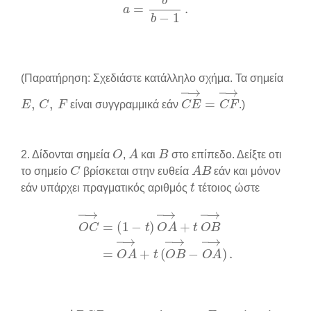
(Παρατήρηση: Σχεδιάστε κατάλληλο σχήμα. Τα σημεία
E
,
C
,
F
C
E
→
=
C
F
→
είναι συγγραμμικά εάν
.)
O
A
B
2. Δίδονται σημεία
,
και
στο επίπεδο. Δείξτε οτι
C
A
B
το σημείο
βρίσκεται στην ευθεία
εάν και μόνον
t
εάν υπάρχει πραγματικός αριθμός
τέτοιος ώστε
(
1
−
t
)
O
A
→
+
t
O
B
→
O
=
C
O
→
A
→
=
+
t
(
O
B
→
−
O
A
→
)
.
A
B
C
D
Ε