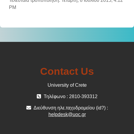
Τελευταία τροποποίηση: Τετάρτη, 8 Ιουλίου 2015, 4:12
PM
Contact Us
University of Crete
Τηλέφωνο : 2810-393312
Διεύθυνση ηλε.ταχυδρομείου (id?) :
helpdesk@uoc.gr