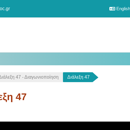
oc.gr
English 
Διάλεξη 47 - Διαγωνιοποίηση
Διάλεξη 47
εξη 47
uirements