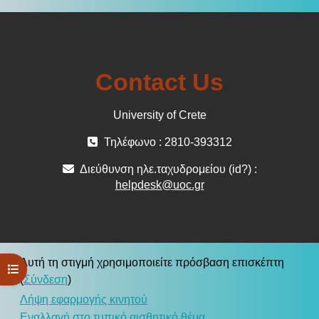
Contact Us
University of Crete
Τηλέφωνο : 2810-393312
Διεύθυνση ηλε.ταχυδρομείου (id?) :
helpdesk@uoc.gr
Αυτή τη στιγμή χρησιμοποιείτε πρόσβαση επισκέπτη
Άνοιγμα ευρετηρίου μαθήματος
(
Σύνδεση
)
Λήψη εφαρμογής κινητού
Εναλλαγή στο τυπικό αισθητικό θέμα