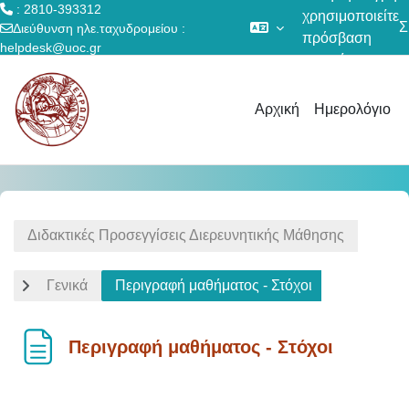
: 2810-393312
χρησιμοποιείτε
Σ
Διεύθυνση ηλε.ταχυδρομείου :
πρόσβαση
helpdesk@uoc.gr
επισκέπτη
Μετάβαση στο κεντρικό περιεχόμενο
Αρχική
Ημερολόγιο
Διδακτικές Προσεγγίσεις Διερευνητικής Μάθησης
Γενικά
Περιγραφή μαθήματος - Στόχοι
Περιγραφή μαθήματος - Στόχοι
Απαιτήσεις ολοκλήρωσης