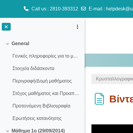
Call us
: 2810-393312
E-mail
:
helpdesk@u
Skip to main content
General
Collapse
Γενικές πληροφορίες για το μάθημα
Στοιχεία διδάσκοντα
Κρυσταλλογραφι
Περιγραφή/Δομή μαθήματος
Στόχος μαθήματος και Προαπαιτούμενα
Βίντ
Προτεινόμενη Βιβλιογραφία
Completion req
Ερωτήσεις κατανόησης
Μάθημα 1ο (29/09/2014)