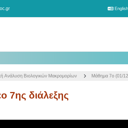
oc.gr
English 
κή Aνάλυση Bιολογικών Mακρομορίων
Mάθημα 7ο (01/12
εο 7ης διάλεξης
uirements