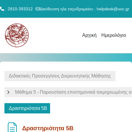
: 2810-393312
Διεύθυνση ηλε.ταχυδρομείου :
helpdesk@uoc.gr
Μετάβαση στο κεντρικό περιεχόμενο
Αρχική
Ημερολόγιο
Διδακτικές Προσεγγίσεις Διερευνητικής Μάθησης
Μάθημα 5 - Παρουσίαση επιστημονικά τεκμηριωμένης 
Δραστηριότητα 5Β
Δραστηριότητα 5Β