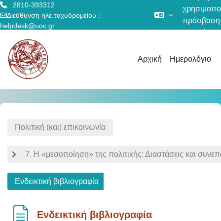
: 2810-393312
χρησιμοποι
Διεύθυνση ηλε.ταχυδρομείου :
πρόσβαση
helpdesk@uoc.gr
επισκέπτη
Μετάβαση στο κεντρικό περιεχόμενο
Αρχική
Ημερολόγιο
Πολιτική (και) επικοινωνία
7. Η «μεσοποίηση» της πολιτικής: Διαστάσεις και συνε
Ενδεικτική βιβλιογραφία
Ενδεικτική βιβλιογραφία