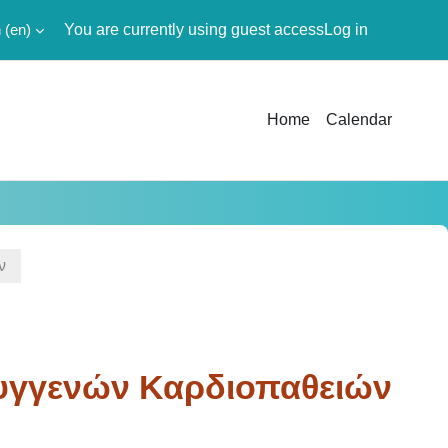
‎(en)‎
You are currently using guest access
Log in
Home
Calendar
ν
υγγενών Καρδιοπαθειών