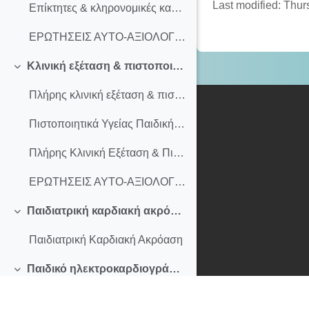
Last modified: Thu
Eπίκτητες & κληρονομικές καρδιοπάθειες στην παιδική ηλικία
ΕΡΩΤΗΣΕΙΣ ΑΥΤΟ-ΑΞΙΟΛΟΓΗΣΗΣ
Κλινική εξέταση & πιστοποιητικά καρδιαγγειακής υγείας
Collapse
Πλήρης κλινική εξέταση & πιστοποιητικά καρδιαγγειακής υγείας
Πιστοποιητικά Υγείας Παιδικής Ηλικίας: Καρδιολογικός Έλεγχος από Παιδίατρο - Κατευθυντήριες Οδηγίες
Πλήρης Κλινική Εξέταση & Πιστοποιητικά Καρδιαγγειακής Υγείας
ΕΡΩΤΗΣΕΙΣ ΑΥΤΟ-ΑΞΙΟΛΟΓΗΣΗΣ
Παιδιατρική καρδιακή ακρόαση
Collapse
Παιδιατρική Καρδιακή Ακρόαση
Παιδικό ηλεκτροκαρδιογράφημα, αρρυθμίες παιδικής ηλικίας Διάστημα QT
Collapse
Aρχές παιδιατρικού ηλεκτροκαρδιογραφήματος