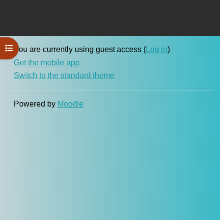
Open course index
You are currently using guest access (
Log in
)
Get the mobile app
Switch to the standard theme
Powered by
Moodle