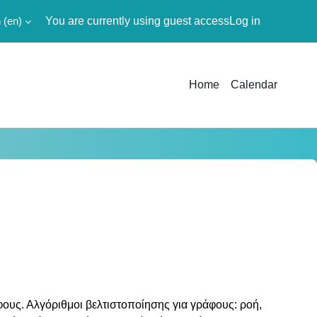
‎(en)‎
You are currently using guest access
Log in
Home
Calendar
υς. Αλγόριθμοι βελτιστοποίησης για γράφους: ροή,