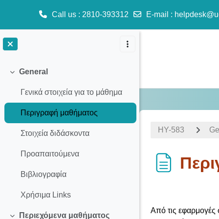
Call us
: 2810-393312
E-mail
:
helpdesk@u
Skip to main content
General
Collapse
Γενικά στοιχεία για το μάθημα
Περιγραφή μαθήματος
HY-583
Ge
Στοιχεία διδάσκοντα
Προαπαιτούμενα
Περι
Βιβλιογραφία
Completion req
Χρήσιμα Links
Από τις εφαρμογές
Περιεχόμενα μαθήματος