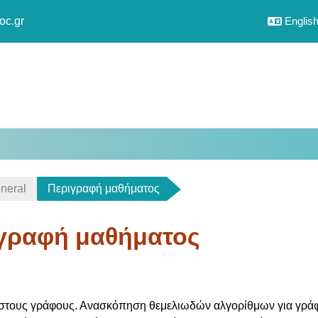
oc.gr
English 
neral
Περιγραφή μαθήματος
γραφή μαθήματος
uirements
 στους γράφους. Ανασκόπηση θεμελιωδών αλγορίθμων για γράφο