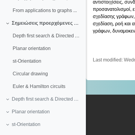
Collapse
αντιστοιχίσεις, συν
προσανατολισμοί, ε
From applications to graphs ...
σχεδίασης γράφων, 
Σημειώσεις προερχόμενες από εργασίες φοιτητών
σχεδίαση, ροή και 
Collapse
γράφων, δυναμοκεντ
Depth first search & Directed Acyclic Graphs
Planar orientation
Last modified: Wed
st-Orientation
Circular drawing
Euler & Hamilton circuits
Depth first search & Directed Acyclic Graphs
Collapse
Planar orientation
Collapse
st-Orientation
Collapse