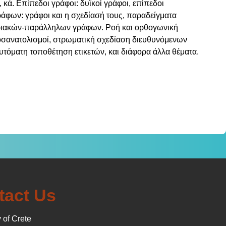
 κά. Επίπεδοι γράφοι: δυϊκοί γράφοι, επίπεδοι
άφων: γράφοι και η σχεδίασή τους, παραδείγματα
σειριακών-παράλληλων γράφων. Ροή και ορθογωνική
ροσανατολισμοί, στρωματική σχεδίαση διευθυνόμενων
υτόματη τοποθέτηση ετικετών, και διάφορα άλλα θέματα.
tact Us
 of Crete